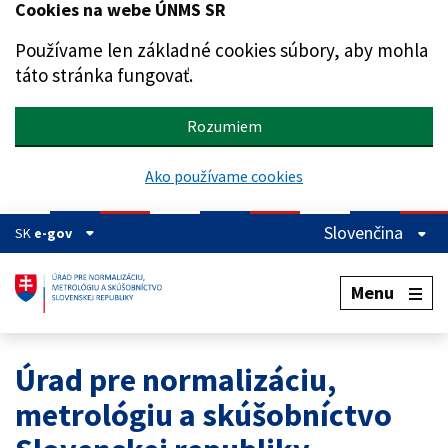
Cookies na webe ÚNMS SR
Preskočiť na hlavný obsah
Používame len základné cookies súbory, aby mohla
táto stránka fungovať.
Rozumiem
Ako používame cookies
Slovenčina
SK
e-gov
Menu
Úrad pre normalizáciu,
metrológiu a skúšobníctvo