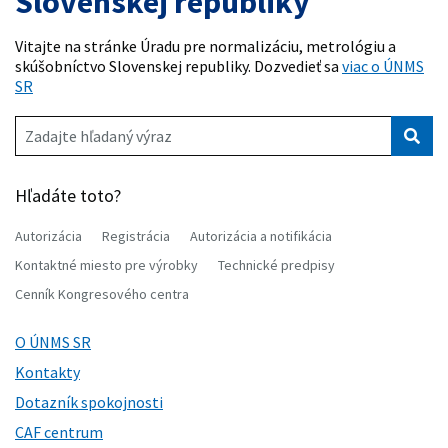
Slovenskej republiky
Vitajte na stránke Úradu pre normalizáciu, metrológiu a
skúšobníctvo Slovenskej republiky. Dozvedieť sa
viac o ÚNMS
SR
Zadajte hľadaný výraz
Vyhľ
Hľadáte toto?
Autorizácia
Registrácia
Autorizácia a notifikácia
Kontaktné miesto pre výrobky
Technické predpisy
Cenník Kongresového centra
O ÚNMS SR
Kontakty
Dotazník spokojnosti
CAF centrum