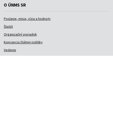
O ÚNMS SR
Poslanie, misia, vízia a hodnoty
Štatút
Organizačný poriadok
Koncepcia štátnej politiky
Vedenie
Poradné orgány predsedu
Zavedené systémy
Protikorupčný program
Kontakty
Medzinárodná spolupráca
Dôležité odkazy