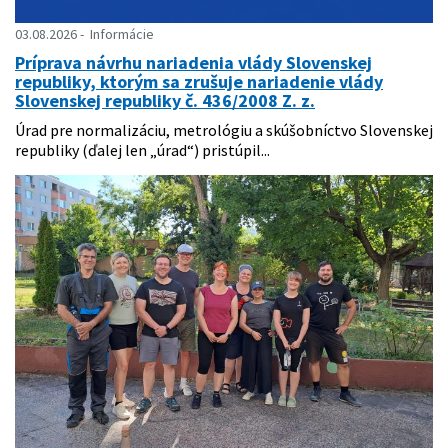
03.08.2026
Informácie
Príprava návrhu nariadenia vlády Slovenskej
republiky, ktorým sa zrušuje nariadenie vlády
Slovenskej republiky č. 436/2008 Z. z.
Úrad pre normalizáciu, metrológiu a skúšobníctvo Slovenskej
republiky (ďalej len „úrad“) pristúpil...