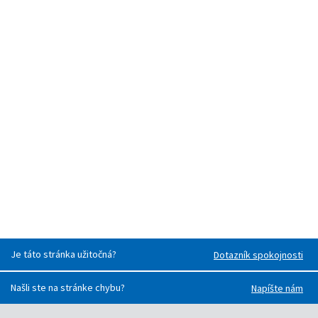
Je táto stránka užitočná?
Dotazník spokojnosti
Našli ste na stránke chybu?
Napíšte nám