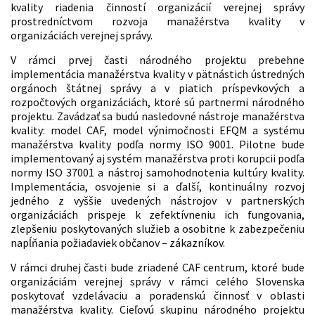
kvality riadenia činností organizácií verejnej správy
prostredníctvom rozvoja manažérstva kvality v
organizáciách verejnej správy.
V rámci prvej časti národného projektu prebehne
implementácia manažérstva kvality v pätnástich ústredných
orgánoch štátnej správy a v piatich príspevkových a
rozpočtových organizáciách, ktoré sú partnermi národného
projektu. Zavádzať sa budú nasledovné nástroje manažérstva
kvality: model CAF, model výnimočnosti EFQM a systému
manažérstva kvality podľa normy ISO 9001. Pilotne bude
implementovaný aj systém manažérstva proti korupcii podľa
normy ISO 37001 a nástroj samohodnotenia kultúry kvality.
Implementácia, osvojenie si a ďalší, kontinuálny rozvoj
jedného z vyššie uvedených nástrojov v partnerských
organizáciách prispeje k zefektívneniu ich fungovania,
zlepšeniu poskytovaných služieb a osobitne k zabezpečeniu
napĺňania požiadaviek občanov – zákazníkov.
V rámci druhej časti bude zriadené CAF centrum, ktoré bude
organizáciám verejnej správy v rámci celého Slovenska
poskytovať vzdelávaciu a poradenskú činnosť v oblasti
manažérstva kvality. Cieľovú skupinu národného projektu