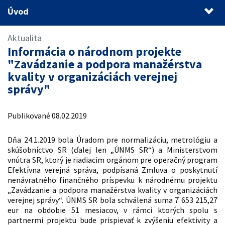
Úvod
Úvod
Aktualita
Informácia o národnom projekte
"Zavádzanie a podpora manažérstva
kvality v organizáciách verejnej
správy"
Publikované 08.02.2019
Dňa 24.1.2019 bola Úradom pre normalizáciu, metrológiu a
skúšobníctvo SR (ďalej len „ÚNMS SR“) a Ministerstvom
vnútra SR, ktorý je riadiacim orgánom pre operačný program
Efektívna verejná správa, podpísaná Zmluva o poskytnutí
nenávratného finančného príspevku k národnému projektu
„Zavádzanie a podpora manažérstva kvality v organizáciách
verejnej správy“. ÚNMS SR bola schválená suma 7 653 215,27
eur na obdobie 51 mesiacov, v rámci ktorých spolu s
partnermi projektu bude prispievať k zvýšeniu efektivity a