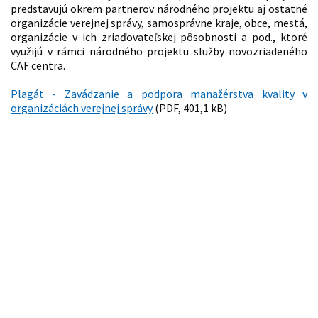
predstavujú okrem partnerov národného projektu aj ostatné
organizácie verejnej správy, samosprávne kraje, obce, mestá,
organizácie v ich zriaďovateľskej pôsobnosti a pod., ktoré
využijú v rámci národného projektu služby novozriadeného
CAF centra.
Plagát - Zavádzanie a podpora manažérstva kvality v
organizáciách verejnej správy
(PDF, 401,1 kB)