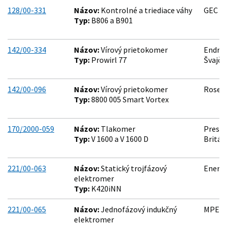
128/00-331
Názov:
Kontrolné a triediace váhy
GEC Av
Typ:
B806 a B901
142/00-334
Názov:
Vírový prietokomer
Endres
Typ:
Prowirl 77
Švajči
142/00-096
Názov:
Vírový prietokomer
Rosemo
Typ:
8800 005 Smart Vortex
170/2000-059
Názov:
Tlakomer
Pressu
Typ:
V 1600 a V 1600 D
Britán
221/00-063
Názov:
Statický trojfázový
Enerme
elektromer
Typ:
K420iNN
221/00-065
Názov:
Jednofázový indukčný
MPE-I, 
elektromer