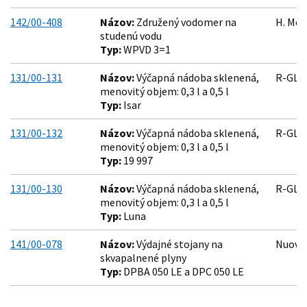
142/00-408
Názov:
Združený vodomer na
H. Mei
studenú vodu
Typ:
WPVD 3=1
131/00-131
Názov:
Výčapná nádoba sklenená,
R-GLASS
menovitý objem: 0,3 l a 0,5 l
Typ:
Isar
131/00-132
Názov:
Výčapná nádoba sklenená,
R-GLASS
menovitý objem: 0,3 l a 0,5 l
Typ:
19 997
131/00-130
Názov:
Výčapná nádoba sklenená,
R-GLASS
menovitý objem: 0,3 l a 0,5 l
Typ:
Luna
141/00-078
Názov:
Výdajné stojany na
Nuovo 
skvapalnené plyny
Typ:
DPBA 050 LE a DPC 050 LE