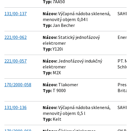
Typ:
7AA50
131/00-137
Názov:
Výčapná nádoba sklenená,
SAHM Č
menovitý objem: 0,04 l
Typ:
Jan Becher
221/00-062
Názov:
Statický jednofázový
Enerme
elektromer
Typ:
Y120i
221/00-057
Názov:
Jednofázový indukčný
PT. ME
elektromer
Schlum
Typ:
M2X
170/2000-058
Názov:
Tlakomer
Pressu
Typ:
T 9000
Britán
131/00-136
Názov:
Výčapná nádoba sklenená,
SAHM Č
menovitý objem: 0,5 l
Typ:
Kelt