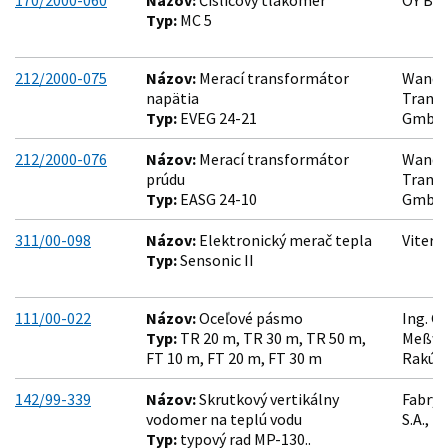
170/2000-060
Názov:
Číslicový tlakomer
OY BEA
Typ:
MC 5
212/2000-075
Názov:
Merací transformátor
Wandl
napätia
Trans
Typ:
EVEG 24-21
GmbH,
212/2000-076
Názov:
Merací transformátor
Wandl
prúdu
Trans
Typ:
EASG 24-10
GmbH,
311/00-098
Názov:
Elektronický merač tepla
Viterr
Typ:
Sensonic II
111/00-022
Názov:
Oceľové pásmo
Ing. G
Typ:
TR 20 m, TR 30 m, TR 50 m,
Meßwe
FT 10 m, FT 20 m, FT 30 m
Rakús
142/99-339
Názov:
Skrutkový vertikálny
Fabry
vodomer na teplú vodu
S.A., P
Typ:
typový rad MP-130..