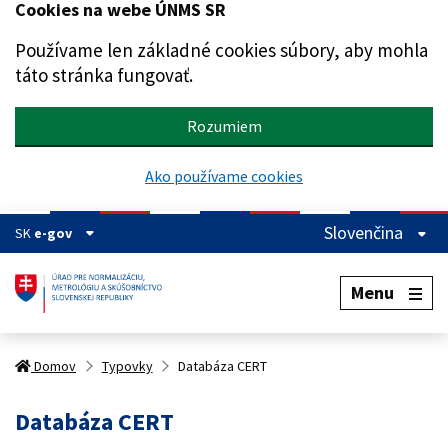
Cookies na webe ÚNMS SR
Preskočiť na hlavný obsah
Používame len základné cookies súbory, aby mohla
táto stránka fungovať.
Rozumiem
Ako používame cookies
Slovenčina
SK
e-gov
Menu
Domov
Typovky
Databáza CERT
Databáza CERT