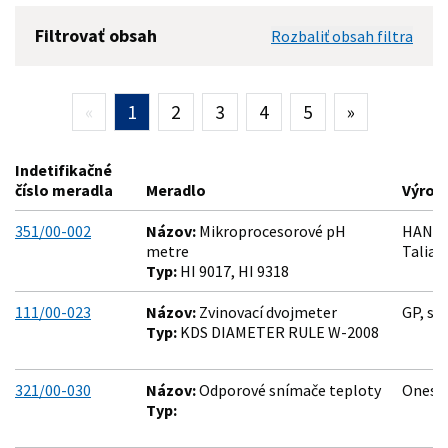
Filtrovať obsah
Rozbaliť obsah filtra
Indetifikačné číslo meradla
«
1
2
3
4
5
»
Odbor merania
Indetifikačné
číslo meradla
Meradlo
Výrob
Typ meradla
351/00-002
Názov:
Mikroprocesorové pH
HANNA 
metre
Talian
Výrobca
Typ:
HI 9017, HI 9318
111/00-023
Názov:
Zvinovací dvojmeter
GP, spo
Typ:
KDS DIAMETER RULE W-2008
Filtrovať (
0
)
321/00-030
Názov:
Odporové snímače teploty
Onesoft
Typ: