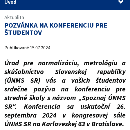
Úvod
Úvod
Aktualita
1.
Cieľ konferencie
POZVÁNKA NA KONFERENCIU PRE
2.
Program konferencie
ŠTUDENTOV
3.
Registrácia na konferenciu
Publikované 15.07.2024
Úrad pre normalizáciu, metrológiu a
skúšobníctvo Slovenskej republiky
(ÚNMS SR) vás a vašich študentov
srdečne pozýva na konferenciu pre
stredné školy s názvom „Spoznaj ÚNMS
SR“. Konferencia sa uskutoční 26.
septembra 2024 v kongresovej sále
ÚNMS SR na Karloveskej 63 v Bratislave.