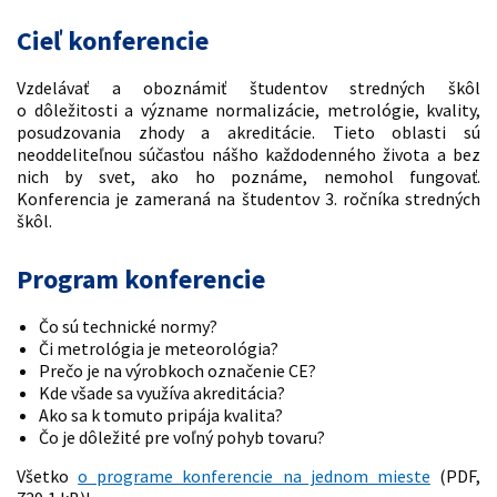
Cieľ konferencie
Vzdelávať a oboznámiť študentov stredných škôl
o dôležitosti a význame normalizácie, metrológie, kvality,
posudzovania zhody a akreditácie. Tieto oblasti sú
neoddeliteľnou súčasťou nášho každodenného života a bez
nich by svet, ako ho poznáme, nemohol fungovať.
Konferencia je zameraná na študentov 3. ročníka stredných
škôl.
Program konferencie
Čo sú technické normy?
Či metrológia je meteorológia?
Prečo je na výrobkoch označenie CE?
Kde všade sa využíva akreditácia?
Ako sa k tomuto pripája kvalita?
Čo je dôležité pre voľný pohyb tovaru?
Všetko
o programe konferencie na jednom mieste
(PDF,