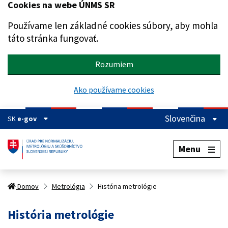
Cookies na webe ÚNMS SR
Preskočiť na hlavný obsah
Používame len základné cookies súbory, aby mohla
táto stránka fungovať.
Rozumiem
Ako používame cookies
Slovenčina
SK
e-gov
Menu
Domov
Metrológia
História metrológie
História metrológie