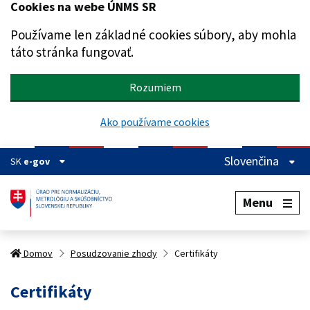
Cookies na webe ÚNMS SR
Preskočiť na hlavný obsah
Používame len základné cookies súbory, aby mohla
táto stránka fungovať.
Rozumiem
Ako používame cookies
Slovenčina
SK
e-gov
Menu
Domov
Posudzovanie zhody
Certifikáty
Certifikáty