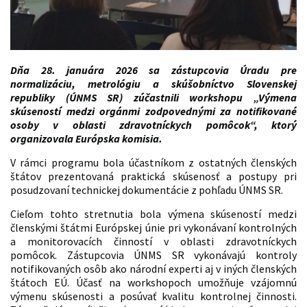
Dňa 28. januára 2026 sa zástupcovia Úradu pre
normalizáciu, metrológiu a skúšobníctvo Slovenskej
republiky (ÚNMS SR) zúčastnili workshopu „Výmena
skúseností medzi orgánmi zodpovednými za notifikované
osoby v oblasti zdravotníckych pomôcok“, ktorý
organizovala Európska komisia.
V rámci programu bola účastníkom z ostatných členských
štátov prezentovaná praktická skúsenosť a postupy pri
posudzovaní technickej dokumentácie z pohľadu ÚNMS SR.
Cieľom tohto stretnutia bola výmena skúseností medzi
členskými štátmi Európskej únie pri vykonávaní kontrolných
a monitorovacích činností v oblasti zdravotníckych
pomôcok. Zástupcovia ÚNMS SR vykonávajú kontroly
notifikovaných osôb ako národní experti aj v iných členských
štátoch EÚ. Účasť na workshopoch umožňuje vzájomnú
výmenu skúsenosti a posúvať kvalitu kontrolnej činnosti.