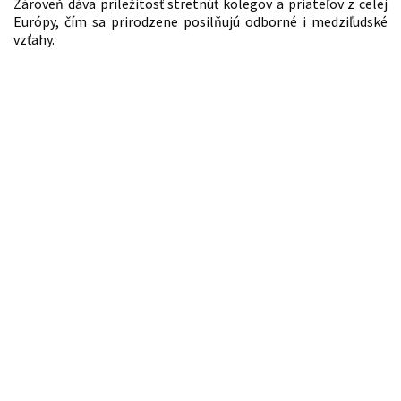
Zároveň dáva príležitosť stretnúť kolegov a priateľov z celej
Európy, čím sa prirodzene posilňujú odborné i medziľudské
vzťahy.