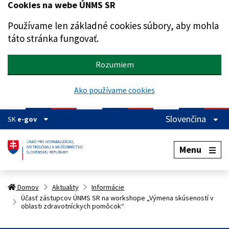
Cookies na webe ÚNMS SR
Preskočiť na hlavný obsah
Používame len základné cookies súbory, aby mohla
táto stránka fungovať.
Rozumiem
Ako používame cookies
Slovenčina
SK
e-gov
Menu
Domov
Aktuality
Informácie
Účasť zástupcov ÚNMS SR na workshope „Výmena skúseností v
oblasti zdravotníckych pomôcok“