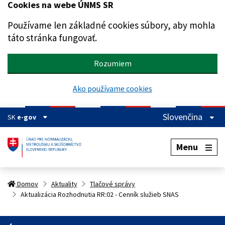
Cookies na webe ÚNMS SR
Preskočiť na hlavný obsah
Používame len základné cookies súbory, aby mohla
táto stránka fungovať.
Rozumiem
Ako používame cookies
Slovenčina
SK
e-gov
Menu
Domov
Aktuality
Tlačové správy
Aktualizácia Rozhodnutia RR:02 - Cenník služieb SNAS