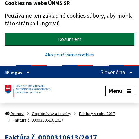
Cookies na webe ÚNMS SR
Preskočiť na hlavný obsah
Používame len základné cookies súbory, aby mohla
táto stránka fungovať.
Rozumiem
Ako používame cookies
Slovenčina
SK
e-gov
Menu
Domov
Objednávky a faktúry
Faktúry v roku 2017
Faktúra č. 0000310613/2017
Faktúra č. 0000310613/2017