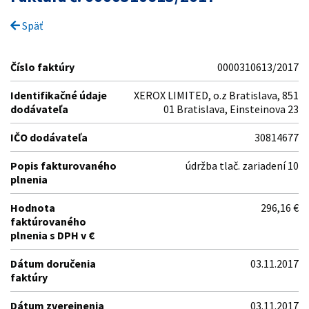
Späť
Číslo faktúry
0000310613/2017
Identifikačné údaje
XEROX LIMITED, o.z Bratislava, 851
dodávateľa
01 Bratislava, Einsteinova 23
IČO dodávateľa
30814677
Popis fakturovaného
údržba tlač. zariadení 10
plnenia
Hodnota
296,16 €
faktúrovaného
plnenia s DPH v €
Dátum doručenia
03.11.2017
faktúry
Dátum zverejnenia
03.11.2017