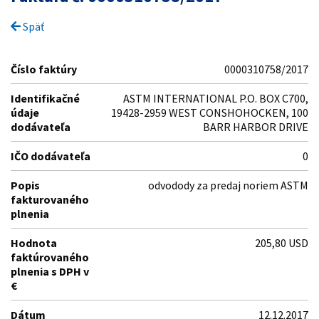
Späť
Číslo faktúry
0000310758/2017
Identifikačné
ASTM INTERNATIONAL P.O. BOX C700,
údaje
19428-2959 WEST CONSHOHOCKEN, 100
dodávateľa
BARR HARBOR DRIVE
IČO dodávateľa
0
Popis
odvodody za predaj noriem ASTM
fakturovaného
plnenia
Hodnota
205,80 USD
faktúrovaného
plnenia s DPH v
€
Dátum
12.12.2017