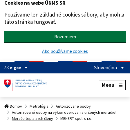
Cookies na webe ÚNMS SR
Preskočiť na hlavný obsah
Používame len základné cookies súbory, aby mohla
táto stránka fungovať.
Rozumiem
Ako používame cookies
Slovenčina
SK
e-gov
Menu
Domov
Metrológia
Autorizované osoby
Autorizované osoby na výkon overovania určených meradiel
Merače tepla a ich členy
MENERT spol. s r.o.