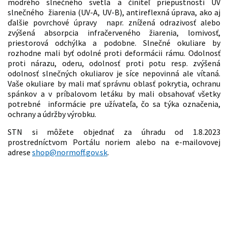
modrého slnečného svetla a činiteľ priepustnosti UV
slnečného žiarenia (UV-A, UV-B), antireflexná úprava, ako aj
ďalšie povrchové úpravy napr. znížená odrazivosť alebo
zvýšená absorpcia infračerveného žiarenia, lomivosť,
priestorová odchýlka a podobne. Slnečné okuliare by
rozhodne mali byť odolné proti deformácii rámu. Odolnosť
proti nárazu, oderu, odolnosť proti potu resp. zvýšená
odolnosť slnečných okuliarov je síce nepovinná ale vítaná.
Vaše okuliare by mali mať správnu oblasť pokrytia, ochranu
spánkov a v príbalovom letáku by mali obsahovať všetky
potrebné informácie pre užívateľa, čo sa týka označenia,
ochrany a údržby výrobku.
STN si môžete objednať za úhradu od 1.8.2023
prostredníctvom Portálu noriem alebo na e-mailovovej
adrese
shop@normoff.gov.sk
.