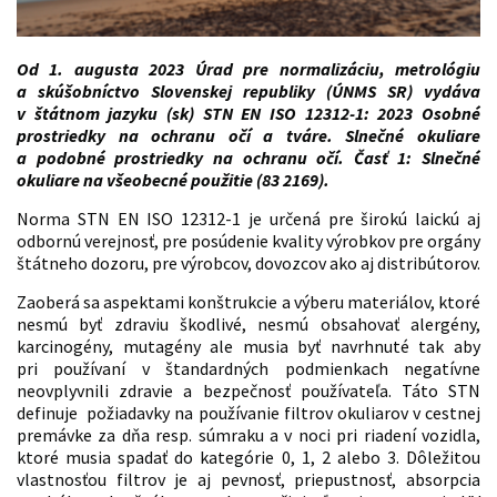
Od 1. augusta 2023 Úrad pre normalizáciu, metrológiu
a skúšobníctvo Slovenskej republiky (ÚNMS SR) vydáva
v štátnom jazyku (sk) STN EN ISO 12312-1: 2023 Osobné
prostriedky na ochranu očí a tváre. Slnečné okuliare
a podobné prostriedky na ochranu očí. Časť 1: Slnečné
okuliare na všeobecné použitie (83 2169).
Norma STN EN ISO 12312-1 je určená pre širokú laickú aj
odbornú verejnosť, pre posúdenie kvality výrobkov pre orgány
štátneho dozoru, pre výrobcov, dovozcov ako aj distribútorov.
Zaoberá sa aspektami konštrukcie a výberu materiálov, ktoré
nesmú byť zdraviu škodlivé, nesmú obsahovať alergény,
karcinogény, mutagény ale musia byť navrhnuté tak aby
pri používaní v štandardných podmienkach negatívne
neovplyvnili zdravie a bezpečnosť používateľa. Táto STN
definuje požiadavky na používanie filtrov okuliarov v cestnej
premávke za dňa resp. súmraku a v noci pri riadení vozidla,
ktoré musia spadať do kategórie 0, 1, 2 alebo 3. Dôležitou
vlastnosťou filtrov je aj pevnosť, priepustnosť, absorpcia