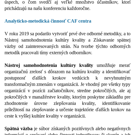
úspech, o čom svedčí aj veľké množstvo účastníkov, ktorí
prichádzajú na našu konferenciu každoročne.
Analyticko-metodická činnosť CAF centra
V roku 2019 sa podarilo vytvoriť prvé dve odborné metodiky, a to
Nástroj samohodnotenia kultúry kvality a Získavanie spätnej
väzby od zainteresovaných strán. Na tvorbe týchto odborných
metodík pracovali tímy externých odborníkov.
Nástroj samohodnotenia kultúry kvality
umožňuje merať
organizačnú zrelosť s dôrazom na kultúru kvality a identifikovať
postupnosť ďalších krokov vedúcich k nevyhnutným
transformačným zmenám v organizácii. Je vhodný pre všetky typy
organizácií v pozícii začiatočníkov, stredne pokročilých, ale aj
pokročilých v manažérstve kvality, ktorým poskytne základňu pre
zhodnotenie úrovne zlepšovania kvality, identifikovanie
príležitostí na zlepšovanie a určenie trajektórie ďalších krokov na
ceste k vyššej kultúre kvality v organizácii.
Spätná väzba
je súbor získaných pozitívnych alebo negatívnych
informácií o správaní alebo činnosti jednotlivcov či skupín a ich