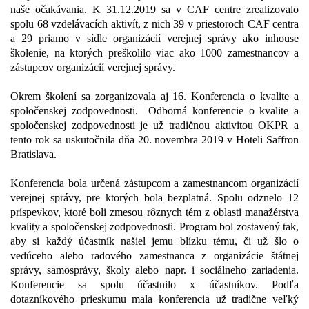
naše očakávania. K 31.12.2019 sa v CAF centre zrealizovalo
spolu 68 vzdelávacích aktivít, z nich 39 v priestoroch CAF centra
a 29 priamo v sídle organizácií verejnej správy ako inhouse
školenie, na ktorých preškolilo viac ako 1000 zamestnancov a
zástupcov organizácií verejnej správy.
Okrem školení sa zorganizovala aj 16. Konferencia o kvalite a
spoločenskej zodpovednosti. Odborná konferencie o kvalite a
spoločenskej zodpovednosti je už tradičnou aktivitou OKPR a
tento rok sa uskutočnila dňa 20. novembra 2019 v Hoteli Saffron
Bratislava.
Konferencia bola určená zástupcom a zamestnancom organizácií
verejnej správy, pre ktorých bola bezplatná. Spolu odznelo 12
príspevkov, ktoré boli zmesou rôznych tém z oblasti manažérstva
kvality a spoločenskej zodpovednosti. Program bol zostavený tak,
aby si každý účastník našiel jemu blízku tému, či už šlo o
vedúceho alebo radového zamestnanca z organizácie štátnej
správy, samosprávy, školy alebo napr. i sociálneho zariadenia.
Konferencie sa spolu účastnilo x účastníkov. Podľa
dotazníkového prieskumu mala konferencia už tradične veľký