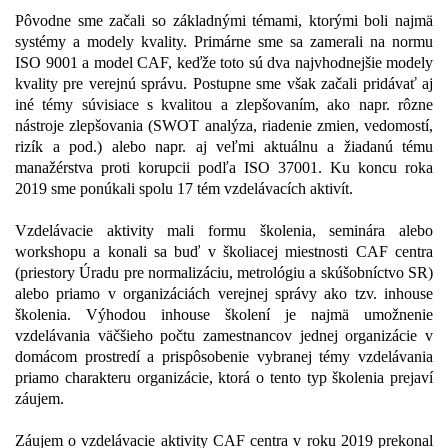
Pôvodne sme začali so základnými témami, ktorými boli najmä
systémy a modely kvality. Primárne sme sa zamerali na normu
ISO 9001 a model CAF, keďže toto sú dva najvhodnejšie modely
kvality pre verejnú správu. Postupne sme však začali pridávať aj
iné témy súvisiace s kvalitou a zlepšovaním, ako napr. rôzne
nástroje zlepšovania (SWOT analýza, riadenie zmien, vedomostí,
rizík a pod.) alebo napr. aj veľmi aktuálnu a žiadanú tému
manažérstva proti korupcii podľa ISO 37001. Ku koncu roka
2019 sme ponúkali spolu 17 tém vzdelávacích aktivít.
Vzdelávacie aktivity mali formu školenia, seminára alebo
workshopu a konali sa buď v školiacej miestnosti CAF centra
(priestory Úradu pre normalizáciu, metrológiu a skúšobníctvo SR)
alebo priamo v organizáciách verejnej správy ako tzv. inhouse
školenia. Výhodou inhouse školení je najmä umožnenie
vzdelávania väčšieho počtu zamestnancov jednej organizácie v
domácom prostredí a prispôsobenie vybranej témy vzdelávania
priamo charakteru organizácie, ktorá o tento typ školenia prejaví
záujem.
Záujem o vzdelávacie aktivity CAF centra v roku 2019 prekonal