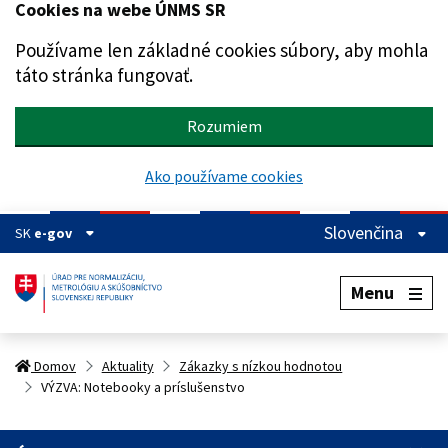
Cookies na webe ÚNMS SR
Preskočiť na hlavný obsah
Používame len základné cookies súbory, aby mohla
táto stránka fungovať.
Rozumiem
Ako používame cookies
Slovenčina
SK
e-gov
Menu
Domov
Aktuality
Zákazky s nízkou hodnotou
VÝZVA: Notebooky a príslušenstvo