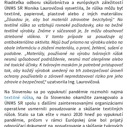
Riaditeľka odboru skúšobníctva a európskych záležitostí
ÚNMS SR Monika Laurovičová vysvetlila, že rúška môžu byť
textilné, papierové, plastové alebo z iných materiálov.
„
Zásadou je, aby bol materiál zdravotne bezchybný.“ Na
textilné rúška sa vzťahujú rovnaké požiadavky, ako na bežné
textilné výrobky. Známe v súčasnosti je, že môžu obsahovať
strieborné vlákna. V tomto prípade sa posudzuje aj
antibakteriálna aktivita. Majú buď priamo na výrobku alebo na
obale informáciu o zložení materiálu, o praní, žehlení, sušení a
podobne. „Materiály, používané na výrobu tvárových rúšok
nesmú spôsobovať podráždenie, nesmú mať alergénne alebo
iné toxické účinky. K tvárovým maskám je potrebné pristupovať
tak, aby každý výrobok uvedený na trh zabezpečoval úroveň
ochrany používateľa a zároveň nepredstavoval riziko pre jeho
zdravie a bezpečnosť
,“ uzatvorila Ing. Laurovičová.
Na Slovensku sa po vypuknutí pandémie rozmohli najmä
textilné rúška
, na čo Slovensko okamžite zareagovalo a
ÚNMS SR spolu s ďalšími zainteresovanými organizáciami
operatívne usmernili posudzovanie a skúšanie textilných
rúšok. Stalo sa tak ešte v marci 2020 hneď po vypuknutí
pandémie, pričom v rámci Európskej únie bol prijatý
odporúčací dokument na posudzovanie a skúšanie tvárových