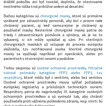
dráždiť pokožku ani byť toxické, doplnila, že otestovanie
textilného rúška trvá približne sedem až desať dní.
Ďalšou kategóriou sú
chirurgické masky
, ktoré sú primárne
vyrábané pre zdravotnícky personál, aby bol v prvom rade
chránený pacient, aj keď samozrejme je chránený aj
používateľ masky. Nesterilné chirurgické masky patria do
triedy I zdravotníckych pomôcok a výrobca, ak je na to
vybavený, si ich môže vyskúšať aj sám. Pri sterilných
chirurgických maskách už vstupuje do procesu európska
skúšobňa, tzv. notifikovaná osoba. Sterilné chirurgické
masky sa využívajú napríklad pri operáciách, alebo pri
pacientoch s otvorenými ranami a podobne.
Treťou skupinou sú
osobné ochranné prostriedky, filtračné
tvárové polmasky kategórie FFP2 alebo FFP3, tzv.
respirátory
, ktoré môžu byť s ventilmi, alebo bez ventilov.
Osobné ochranné prostriedky musia spĺňať požiadavky
európskej legislatívy a príslušných technických noriem.
Respirátory patria do najprísnejšej III. kategórie osobných
ochranných prostriedkov a sú vyvinuté tak, aby chránili
používateľa proti vážnemu poškodeniu zdravia, resp. smrti. Sú
však aj najčastejšie falšovanými.