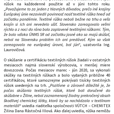
rúšok na každodenné použitie až v júni tohto roku.
„
Považujeme to za jeden z hlavných dôvodov, prečo iné krajiny
Európskej únie nezaviedli povinnosť nosiť textilné rúška hneď od
začiatku pandémie. Textilné rúška neboli bežne na trhu a veľa
krajín si ich ani nevedelo ušiť. Slovensko zareagovalo veľmi
rýchlo a z noci do rána bolo zaplavené textilnými rúškami. Tým,
že bolo vďaka ÚNMS SR od začiatku jasné ako sa majú skúšať,
nebol na Slovensku problém ich ani predávať. Kým sa však
zareagovalo na európskej úrovni, bol jún
“, uzatvorila Ing.
Laurovičová.
O skúšanie a certifikáciu textilných rúšok žiadali v ostatných
mesiacoch najmä slovenskí výrobcovia, v menšej miere
dovozcovia. Počas mesiacov marec - jún 2020, sa vykonali
skúšky na textilných rúškach a bolo vydaných približne 40
certifikátov, ktoré samozrejme pokrývali tisícky textilných
rúšok uvedených na trh. „
Pozitívne a zároveň dôležité je, že
počas skúšania textilných rúšok, ktoré boli doručené do
skúšobne v Žiline, nebol zaznamenaný žiadny prekročený obsah
škodlivej chemickej látky, ktorá by sa nachádzala v textilnom
materiáli
“ uviedla riaditeľka spoločnosti VÚTCH – CHEMITEX
Žilina Dana Rástočná Illová. Ako ďalej uviedla, rúška nemôžu