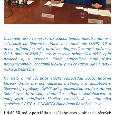
Ochranné rúška sú vysoko aktuálnou témou, nakoľko máme v
súčasnosti na Slovensku druhú vlnu pandémie COVID- 19 a
denne pribúdajú stovky pozitívne diagnostikovaných občanov.
Od 1. októbra 2020 je navyše nosenie ochranných rúšok opäť
povinné aj v exteriéri. Podľa odborníkov majú rúška
nespochybniteľnú ochrannú funkciu pred nákazou, ale sú všetky
rúška aj bezpečné?
Na tieto a iné súvisiace otázky odpovedali počas tlačovej
besedy Úradu pre normalizáciu, metrológiu a skúšobníctvo
Slovenskej republiky (ÚNMS SR) predsedníčka úradu Katarína
Surmíková Tatranská, riaditeľka odboru skúšobníctva a
európskych záležitostí Monika Laurovičová a riaditeľka
spoločnosti VÚTCH – CHEMITEX Žilina Dana Rástočná Illová.
ÚNMS SR má v portfóliu aj skúšobníctvo v oblasti určených