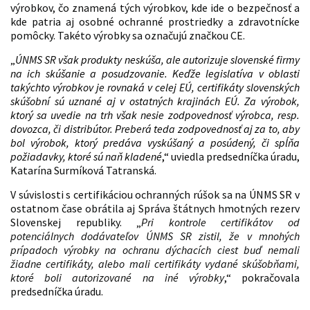
výrobkov, čo znamená tých výrobkov, kde ide o bezpečnosť a
kde patria aj osobné ochranné prostriedky a zdravotnícke
pomôcky. Takéto výrobky sa označujú značkou CE.
„
ÚNMS SR však produkty neskúša, ale autorizuje slovenské firmy
na ich skúšanie a posudzovanie. Keďže legislatíva v oblasti
takýchto výrobkov je rovnaká v celej EÚ, certifikáty slovenských
skúšobní sú uznané aj v ostatných krajinách EÚ. Za výrobok,
ktorý sa uvedie na trh však nesie zodpovednosť výrobca, resp.
dovozca, či distribútor. Preberá teda zodpovednosť aj za to, aby
bol výrobok, ktorý predáva vyskúšaný a posúdený, či spĺňa
požiadavky, ktoré sú naň kladené
,“
uviedla predsedníčka úradu,
Katarína Surmíková Tatranská.
V súvislosti s certifikáciou ochranných rúšok sa na ÚNMS SR v
ostatnom čase obrátila aj Správa štátnych hmotných rezerv
Slovenskej republiky. „
Pri kontrole certifikátov od
potenciálnych dodávateľov ÚNMS SR zistil, že v mnohých
prípadoch výrobky na ochranu dýchacích ciest buď nemali
žiadne certifikáty, alebo mali certifikáty vydané skúšobňami,
ktoré boli autorizované na iné výrobky
,“ pokračovala
predsedníčka úradu.