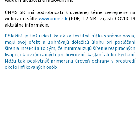
ÚNMS SR má podrobnosti k uvedenej téme zverejnené na
webovom sídle
www.unms.sk
(PDF, 1,2 MB) v časti COVID-19
aktuálne informácie.
Dôležité je tiež uviesť, že ak sa textilné rúška správne nosia,
majú svoj efekt a zohrávajú dôležitú úlohu pri potláčaní
šírenia infekcií a to tým, že minimalizujú šírenie respiračných
kvapôčok uvoľňovaných pri hovorení, kašľaní alebo kýchaní.
Môžu tak poskytnúť primeranú úroveň ochrany v prostredí
okolo infikovaných osôb.