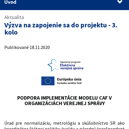
Úvod
Úvod
Aktualita
Výzva na zapojenie sa do projektu - 3.
1.
PODPORA IMPLEMENTÁCIE MODELU CAF V
ORGANIZÁCIÁCH VEREJNEJ SPRÁVY
kolo
2.
Publikované 18.11.2020
PODPORA IMPLEMENTÁCIE MODELU CAF V
ORGANIZÁCIÁCH VEREJNEJ SPRÁVY
Úrad pre normalizáciu, metrológiu a skúšobníctvo SR ako
koordinátor štátnej politiky kvality a národný korešpondent