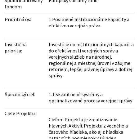
Spolufinancovaný
Európsky sociálny fond
fondom:
Prioritná os:
1 Posilnené inštitucionálne kapacity a
efektívna verejná správa
Investičná
Investície do inštitucionálnych kapacít a
priorita:
do efektívnosti verejných správ a
verejných služieb na národnej,
regionálnej a miestnej úrovni v záujme
reforiem, lepšej právnej úpravy a dobrej
správy
Špecifický cieľ:
1.1 Skvalitnené systémy a
optimalizované procesy verejnej správy
Ciele Projektu:
Cieľom Projektu je zrealizovanie
hlavných Aktivít Projektu z vecného a
časového hľadiska, ako aj z hľadiska
ostatných podmienok v súlade s