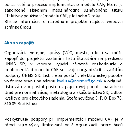
počas celého procesu implementácie modelu CAF, ktoré je
zakončené získaním medzinárodne uznávaného titulu
Efektívny používateľ modelu CAF, platného 2 roky.
Bližšie informácie o národnom projekte nájdete webovej
stránke úradu.
Ako sa zapojiť:
Organizácia verejnej správy (VÚC, mesto, obec) sa môže
zapojiť do projektu zaslaním listu štatutára na predsedu
ÚNMS SR, v ktorom vyjadrí záväzné rozhodnutie o
implementácii modelu CAF vo svojej organizácii s využitím
podpory ÚNMS SR. List treba poslať v elektronickej podobe
vo forme scanu na adresu
kvalita@normoff.gov.sk
a originál
listu zároveň poslať poštou v papierovej podobe na adresu
Úrad pre normalizáciu, metrológiu a skúšobníctvo SR, Odbor
kvality a projektového riadenia, Štefanovičova 3, P. O. Box 76,
810 05 Bratislava.
Poskytnutie podpory pri implementácii modelu CAF je v
rámci tejto výzvy limitované na 8 organizácií, preto budú