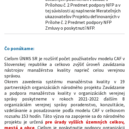
Prílohou č. 2 Predmet podpory NFP a v
tej súvislosti aj naplnenie Merateľných
ukazovateľov Projektu definovaných v
Prílohe č. 2 Predmet podpory NFP
Zmluvy o poskytnutí NFP.
Čo ponúkame:
Cieľom ÚNMS SR je rozšíriť počet používateľov modelu CAF v
Slovenskej republike a celkovo zvýšiť úroveň zavádzania
nástrojov manažérstva kvality naprieč celou verejnou
správou.
Okrem zavedenia systému manažérstva kvality v 19
partnerských organizáciách národného projektu Zavádzanie
a podpora manažérstva kvality v organizáciách verejnej
správy poskytneme v rokoch 2021-2022 ďalším 8
organizáciám verejnej správy poradenstvo, konzultácie,
vzdelávanie a posudzovanie podľa modelu CAF v celkovom
rozsahu 153 hodín. Táto výzva na zapojenie sa do národného
projektu je určená
pre úrady vyšších územných celkov,
mestá a obce
. Cieľom je poskytnutie podpory organizácii