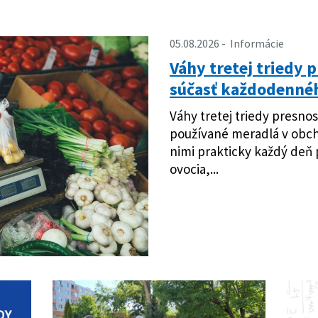
05.08.2026
Informácie
Váhy tretej triedy 
súčasť každodennéh
Váhy tretej triedy presnos
používané meradlá v obc
nimi prakticky každý deň 
ovocia,...