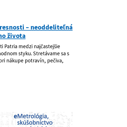
presnosti – neoddeliteľná
o života
ti Patria medzi najčastejšie
hodnom styku. Stretávame sa s
pri nákupe potravín, pečiva,