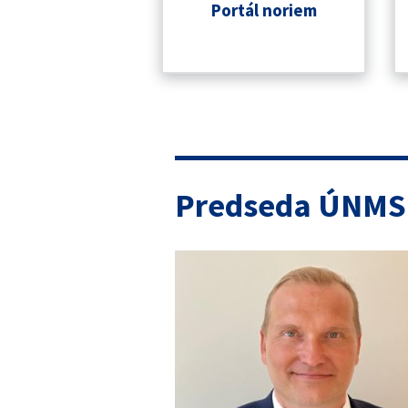
Portál noriem
Predseda ÚNMS