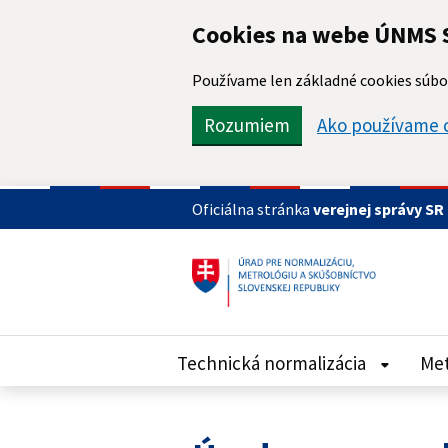
Preskočiť na hlavný obsah
Cookies na webe ÚNMS 
Používame len základné cookies súbor
Rozumiem
Ako používame 
Oficiálna stránka
verejnej správy SR
Technická normalizácia
Met