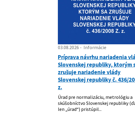
03.08.2026
Informácie
Príprava návrhu nariadenia vl
Slovenskej republiky, ktorým 
zrušuje nariadenie vlády
Slovenskej republiky č. 436/20
z.
Úrad pre normalizáciu, metrológiu a
skúšobníctvo Slovenskej republiky (ď
len „úrad“) pristúpil...