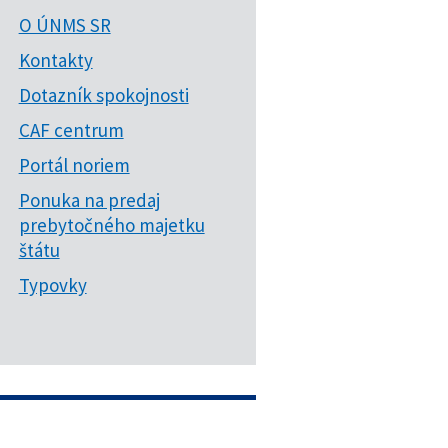
O ÚNMS SR
Kontakty
Dotazník spokojnosti
CAF centrum
Portál noriem
Ponuka na predaj
prebytočného majetku
štátu
Typovky