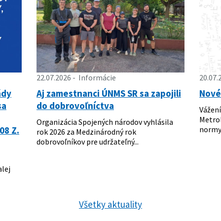
22.07.2026
Informácie
20.07.
ády
Aj zamestnanci ÚNMS SR sa zapojili
Nové 
sa
do dobrovoľníctva
Vážení
Metrol
Organizácia Spojených národov vyhlásila
08 Z.
normy 
rok 2026 za Medzinárodný rok
dobrovoľníkov pre udržateľný...
alej
Všetky aktuality