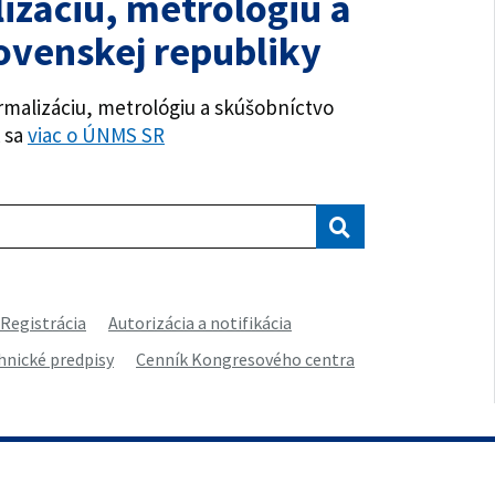
izáciu, metrológiu a
ovenskej republiky
rmalizáciu, metrológiu a skúšobníctvo
ť sa
viac o ÚNMS SR
Vyhľadávanie
Registrácia
Autorizácia a notifikácia
hnické predpisy
Cenník Kongresového centra