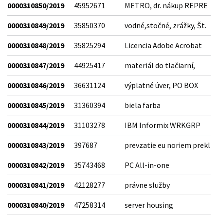
0000310850/2019
45952671
METRO, dr. nákup REPRE
0000310849/2019
35850370
vodné,stočné, zrážky, Št.
0000310848/2019
35825294
Licencia Adobe Acrobat
0000310847/2019
44925417
materiál do tlačiarní,
0000310846/2019
36631124
výplatné úver, PO BOX
0000310845/2019
31360394
biela farba
0000310844/2019
31103278
IBM Informix WRKGRP
0000310843/2019
397687
prevzatie eu noriem prekl
0000310842/2019
35743468
PC All-in-one
0000310841/2019
42128277
právne služby
0000310840/2019
47258314
server housing