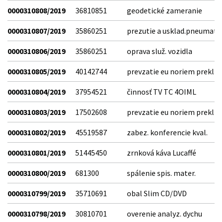
0000310808/2019
36810851
geodetické zameranie
0000310807/2019
35860251
prezutie a usklad.pneumat
0000310806/2019
35860251
oprava služ. vozidla
0000310805/2019
40142744
prevzatie eu noriem prekl
0000310804/2019
37954521
činnosť TV TC 4OIML
0000310803/2019
17502608
prevzatie eu noriem prekl
0000310802/2019
45519587
zabez. konferencie kval.
0000310801/2019
51445450
zrnková káva Lucaffé
0000310800/2019
681300
spálenie spis. mater.
0000310799/2019
35710691
obal Slim CD/DVD
0000310798/2019
30810701
overenie analyz. dychu