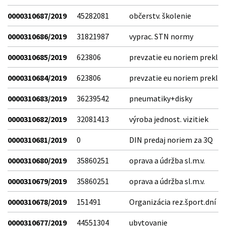
0000310687/2019
45282081
občerstv. školenie
0000310686/2019
31821987
vyprac. STN normy
0000310685/2019
623806
prevzatie eu noriem prekl
0000310684/2019
623806
prevzatie eu noriem prekl
0000310683/2019
36239542
pneumatiky+disky
0000310682/2019
32081413
výroba jednost. vizitiek
0000310681/2019
0
DIN predaj noriem za 3Q
0000310680/2019
35860251
oprava a údržba sl.m.v.
0000310679/2019
35860251
oprava a údržba sl.m.v.
0000310678/2019
151491
Organizácia rez.šport.dní
0000310677/2019
44551304
ubytovanie