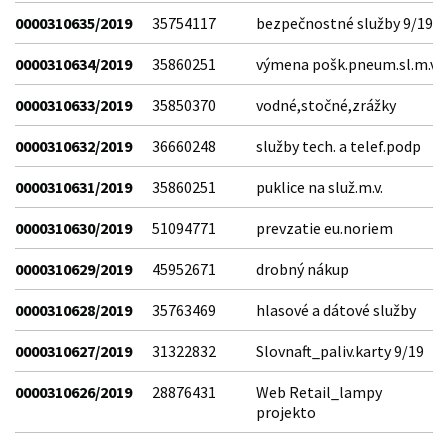
0000310635/2019
35754117
bezpečnostné služby 9/19
0000310634/2019
35860251
výmena pošk.pneum.sl.m.v.
0000310633/2019
35850370
vodné,stočné,zrážky
0000310632/2019
36660248
služby tech. a telef.podp
0000310631/2019
35860251
puklice na služ.m.v.
0000310630/2019
51094771
prevzatie eu.noriem
0000310629/2019
45952671
drobný nákup
0000310628/2019
35763469
hlasové a dátové služby
0000310627/2019
31322832
Slovnaft_paliv.karty 9/19
0000310626/2019
28876431
Web Retail_lampy
projekto