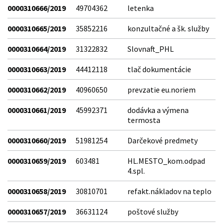
0000310666/2019
49704362
letenka
0000310665/2019
35852216
konzultačné a šk. služby
0000310664/2019
31322832
Slovnaft_PHL
0000310663/2019
44412118
tlač dokumentácie
0000310662/2019
40960650
prevzatie eu.noriem
0000310661/2019
45992371
dodávka a výmena
termosta
0000310660/2019
51981254
Darčekové predmety
0000310659/2019
603481
HL.MESTO_kom.odpad
4.spl.
0000310658/2019
30810701
refakt.nákladov na teplo
0000310657/2019
36631124
poštové služby