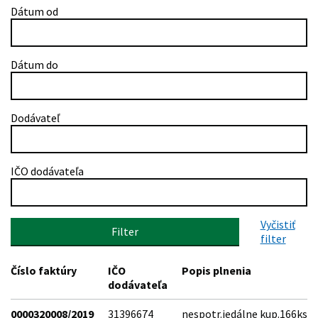
Dátum od
Dátum do
Dodávateľ
IČO dodávateľa
Vyčistiť
Filter
filter
Číslo faktúry
IČO
Popis plnenia
dodávateľa
0000320008/2019
31396674
nespotr.jedálne kup.166ks