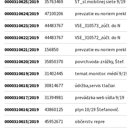
0000310625/2019
35763469
ST_sl.mobilnej siete 9/19
0000310624/2019
47100206
prevzatie eu noriem prekl
0000310623/2019
44483767
VSE_310573_zúčt. do N
0000310622/2019
44483767
VSE_310572_zúčt. do N
0000310621/2019
156850
prevzatie eu noriem prekl
0000310620/2019
35850370
povrch.voda-zrážky, Štef.
0000310619/2019
31402445
temat.monitor. médií 9/19
0000310618/2019
30814677
údržba,servis tlačiar.
0000310617/2019
31394981
prevádzka web sídla 9/19
0000310616/2019
43860125
plyn 10/19 Štefanovič.
0000310615/2019
45952671
občerstv. repre