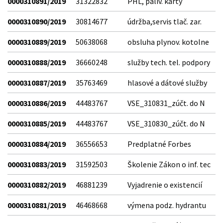
0000310891/2019
31322832
PHL, paliv. karty
0000310890/2019
30814677
údržba,servis tlač. zar.
0000310889/2019
50638068
obsluha plynov. kotolne
0000310888/2019
36660248
služby tech. tel. podpory
0000310887/2019
35763469
hlasové a dátové služby
0000310886/2019
44483767
VSE_310831_zúčt. do N
0000310885/2019
44483767
VSE_310830_zúčt. do N
0000310884/2019
36556653
Predplatné Forbes
0000310883/2019
31592503
Školenie Zákon o inf. tec
0000310882/2019
46881239
Vyjadrenie o existencií
0000310881/2019
46468668
výmena podz. hydrantu