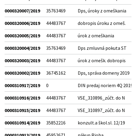
0000320007/2019
35763469
Dps, úroky z omeškania
0000320006/2019
44483767
dobropis úroku z omeš.
0000320005/2019
44483767
úrok z omeškania
0000320004/2019
35763469
Dps zmluvná pokuta ST
0000320003/2019
44483767
úrok z omešk. dobropis
0000320002/2019
36745162
Dps, správa domeny 2019
0000310917/2019
0
DIN predaj noriem 4Q 2019
0000310916/2019
44483767
VSE_310896_zúčt. do N
0000310915/2019
44483767
VSE_310897_zúčt. do N
0000310914/2019
35852216
konzult.a škol.sl. 12/19
0000310913/2019
45952671
nákup Rioba