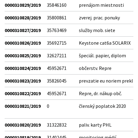
0000310829/2019
35846160
prenájom miestnosti
0000310828/2019
35800861
zverej. prac. ponuky
0000310827/2019
35763469
služby mob. siete
0000310826/2019
35692715
Keystone cat6a SOLARIX
0000310825/2019
32627211
špeciál. papier, diplom
0000310824/2019
45952671
občerstv. Repre
0000310823/2019
35826045
prevzatie eu noriem prekl
0000310822/2019
45952671
Repre, dr. nákup obč.
0000310821/2019
0
členský poplatok 2020
0000310820/2019
31322832
paliv. karty PHL
0000310819/2019
31402445
monitoring médií