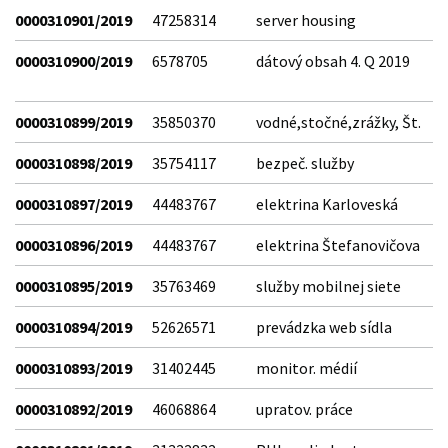
0000310901/2019
47258314
server housing
0000310900/2019
6578705
dátový obsah 4. Q 2019
0000310899/2019
35850370
vodné,stočné,zrážky, Št.
0000310898/2019
35754117
bezpeč. služby
0000310897/2019
44483767
elektrina Karloveská
0000310896/2019
44483767
elektrina Štefanovičova
0000310895/2019
35763469
služby mobilnej siete
0000310894/2019
52626571
prevádzka web sídla
0000310893/2019
31402445
monitor. médií
0000310892/2019
46068864
upratov. práce