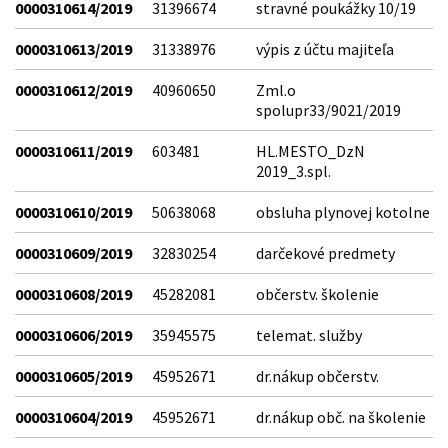
0000310614/2019
31396674
stravné poukážky 10/19
0000310613/2019
31338976
výpis z účtu majiteľa
0000310612/2019
40960650
Zml.o
spolupr33/9021/2019
0000310611/2019
603481
HL.MESTO_DzN
2019_3.spl.
0000310610/2019
50638068
obsluha plynovej kotolne
0000310609/2019
32830254
darčekové predmety
0000310608/2019
45282081
občerstv. školenie
0000310606/2019
35945575
telemat. služby
0000310605/2019
45952671
dr.nákup občerstv.
0000310604/2019
45952671
dr.nákup obč. na školenie