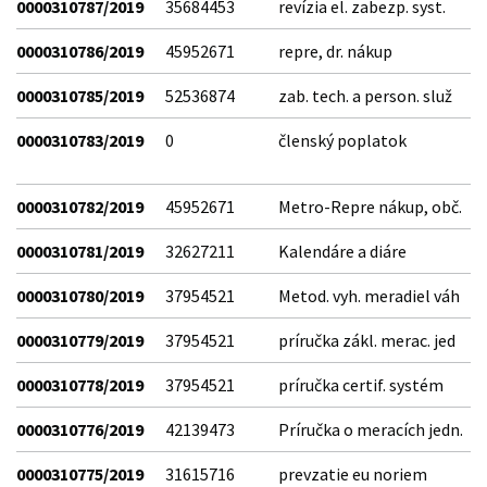
0000310787/2019
35684453
revízia el. zabezp. syst.
0000310786/2019
45952671
repre, dr. nákup
0000310785/2019
52536874
zab. tech. a person. služ
0000310783/2019
0
členský poplatok
0000310782/2019
45952671
Metro-Repre nákup, obč.
0000310781/2019
32627211
Kalendáre a diáre
0000310780/2019
37954521
Metod. vyh. meradiel váh
0000310779/2019
37954521
príručka zákl. merac. jed
0000310778/2019
37954521
príručka certif. systém
0000310776/2019
42139473
Príručka o meracích jedn.
0000310775/2019
31615716
prevzatie eu noriem