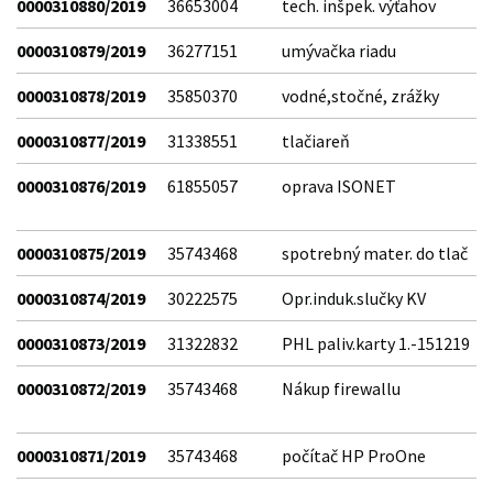
0000310880/2019
36653004
tech. inšpek. výťahov
0000310879/2019
36277151
umývačka riadu
0000310878/2019
35850370
vodné,stočné, zrážky
0000310877/2019
31338551
tlačiareň
0000310876/2019
61855057
oprava ISONET
0000310875/2019
35743468
spotrebný mater. do tlač
0000310874/2019
30222575
Opr.induk.slučky KV
0000310873/2019
31322832
PHL paliv.karty 1.-151219
0000310872/2019
35743468
Nákup firewallu
0000310871/2019
35743468
počítač HP ProOne